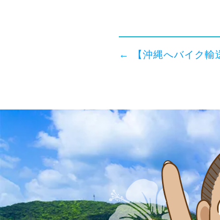
←
【沖縄へバイク輸