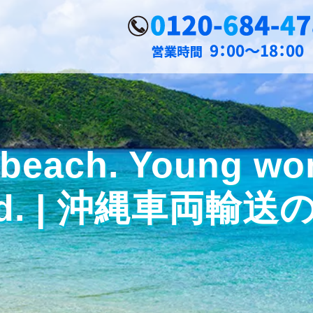
 beach. Young wo
ound. | 沖縄車