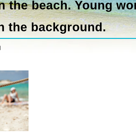
n the beach. Young w
n the background.
日