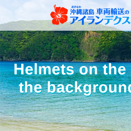
Helmets on the
the backgr