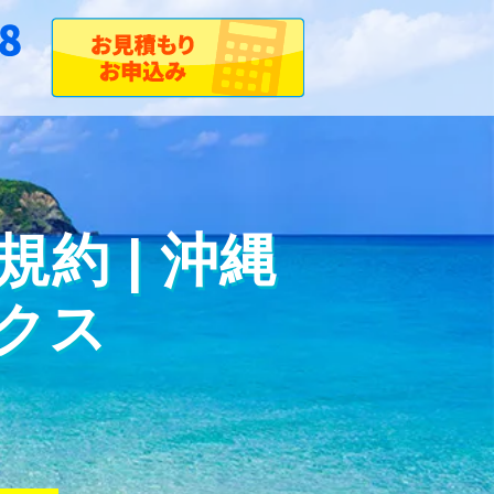
約 | 沖縄
クス