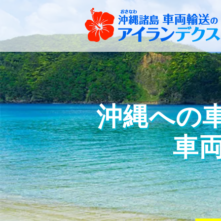
沖縄への車
車