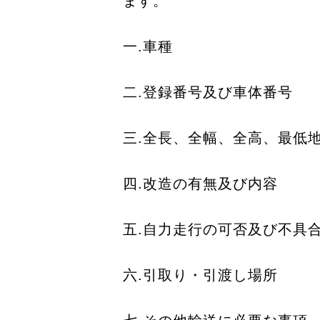
ます。
一.車種
二.登録番号及び車体番号
三.全⻑、全幅、全高、最低
四.改造の有無及び内容
五.自力走行の可否及び不具
六.引取り・引渡し場所