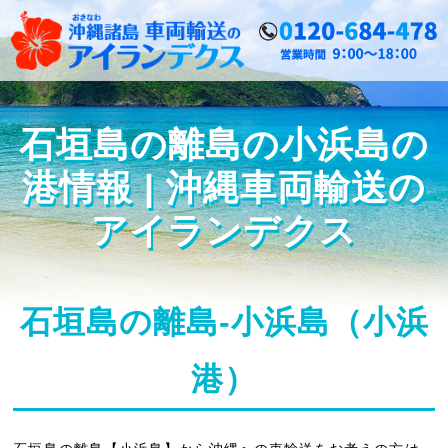
石垣島の離島の小浜島の
港情報 | 沖縄車両輸送の
アイランデクス
石垣島の離島-小浜島（小浜
港）