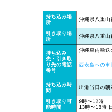
持ち込み場
沖縄県八重山
所
引き取り場
沖縄県八重山
所
沖縄車両輸送
持ち込み
先・引き取
り先の電話
西表島への車
番号
持ち込み時
出港当日の朝
間
引き取り可
9時〜12時
能時間
13時〜18時