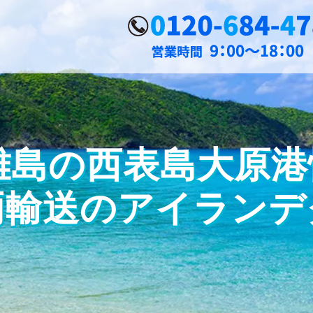
島の西表島大原港情
両輸送のアイランデ