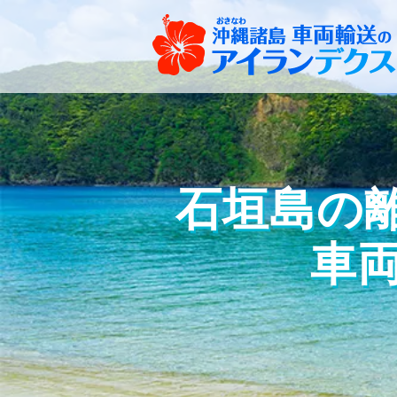
石垣島の離
車