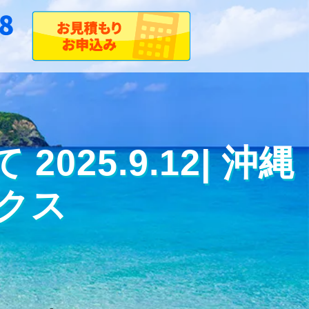
25.9.12| 沖縄
クス