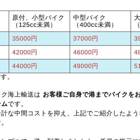
原付、小型バイク
中型バイク
（125cc未満）
（400cc未満）
（
35000円
37000円
3
42000円
46000円
4
44000円
49000円
5
です。
イク海上輸送は
お客様ご自身で港までバイクを
テム
です。
余計な中間コストを抑え、上記でご紹介したよう
す。