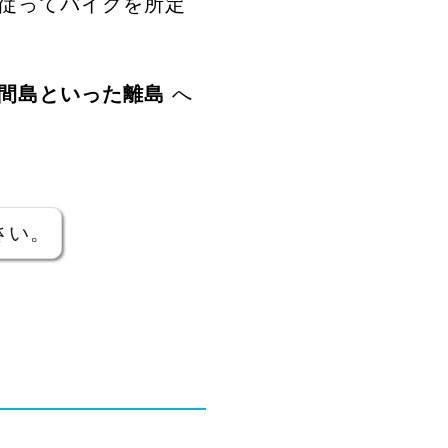
従ってバイクを所定
間島といった離島
へ
さい。