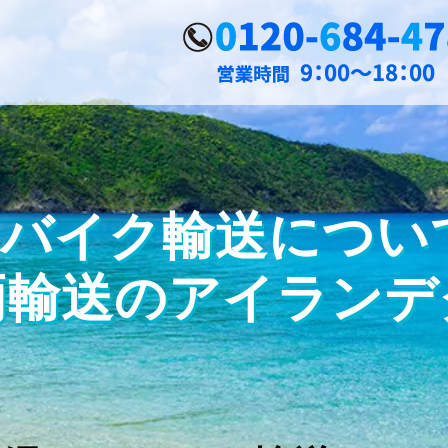
ク輸送について 20
両輸送のアイランデ