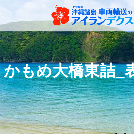
かもめ大橋東詰_表札