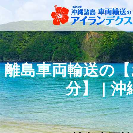
離島車両輸送の【お
分】 |