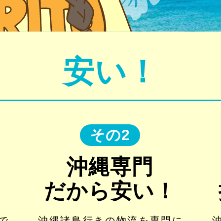
安い！
その2
沖縄専門
だから安い！
で
沖縄諸島行きの物流を専門に