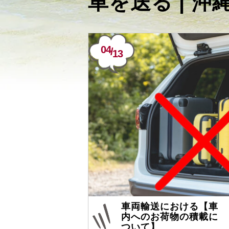
車を送る | 
04
/
13
車両輸送における【車
内へのお荷物の積載に
ついて】