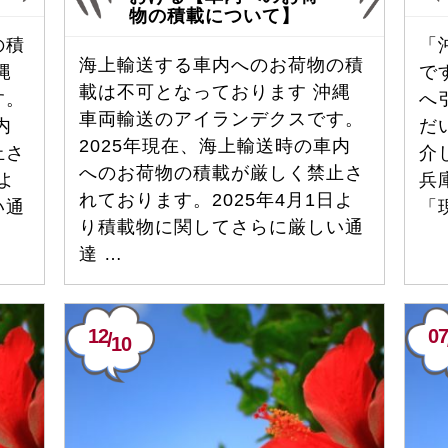
物の積載について】
の積
「
海上輸送する車内へのお荷物の積
縄
で
載は不可となっております 沖縄
す。
へ
車両輸送のアイランデクスです。
内
だ
2025年現在、海上輸送時の車内
止さ
介し
へのお荷物の積載が厳しく禁止さ
よ
兵
れております。2025年4月1日よ
い通
「
り積載物に関してさらに厳しい通
達 …
12
07
/
10