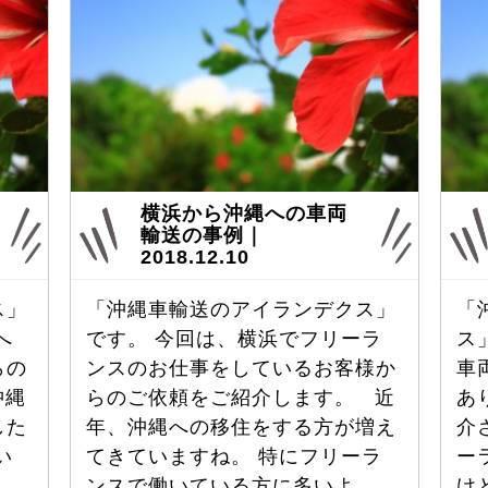
横浜から沖縄への車両
輸送の事例｜
2018.12.10
ス」
「沖縄車輸送のアイランデクス」
「
へ
です。 今回は、横浜でフリーラ
ス
らの
ンスのお仕事をしているお客様か
車
沖縄
らのご依頼をご紹介します。 近
あ
した
年、沖縄への移住をする方が増え
介
い
てきていますね。 特にフリーラ
ー
…
ンスで働いている方に多いよ …
け