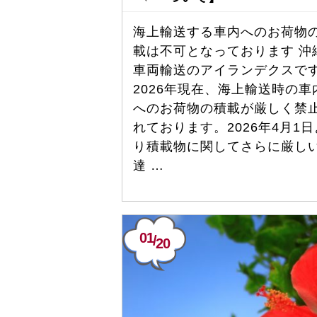
海上輸送する車内へのお荷物
載は不可となっております 沖
車両輸送のアイランデクスで
2026年現在、海上輸送時の車
へのお荷物の積載が厳しく禁
れております。2026年4月1日
り積載物に関してさらに厳し
達 …
01
/
20