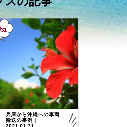
クス
の記事
/
31
兵庫から沖縄への車両
輸送の事例｜
2021.01.31