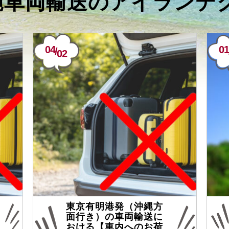
沖縄車両輸送のアイランデ
04
01
/
02
東京有明港発（沖縄方
面行き）の車両輸送に
おける【車内へのお荷