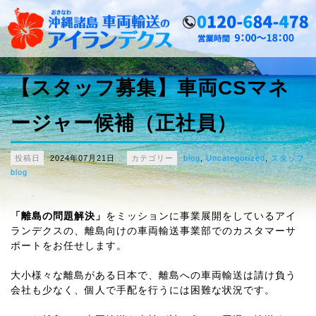
【スタッフ募集】車両CSマネ
ージャー候補（正社員）
投稿日
2024年07月21日
カテゴリー
blog
,
Uncategorized
,
スタッフ
blog
「離島の問題解決」
をミッションに事業展開をしているアイ
ランデクスの、離島向けの車両輸送事業部でのカスタマーサ
ポートをお任せします。
大小様々な離島がある日本で、離島への車両輸送は請け負う
会社も少なく、個人で手配を行うには困難な状況です。