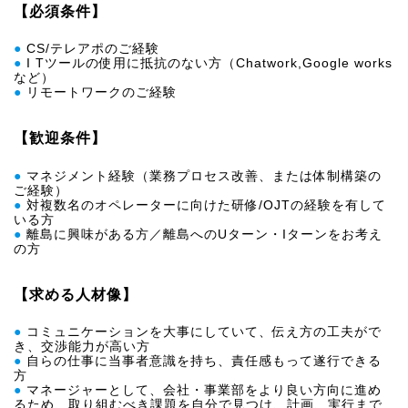
【必須条件】
●
CS/テレアポのご経験
●
I Tツールの使用に抵抗のない方（Chatwork,Google works
など）
●
リモートワークのご経験
【歓迎条件】
●
マネジメント経験（業務プロセス改善、または体制構築の
ご経験）
●
対複数名のオペレーターに向けた研修/OJTの経験を有して
いる方
●
離島に興味がある方／離島へのUターン・Iターンをお考え
の方
【求める人材像】
●
コミュニケーションを大事にしていて、伝え方の工夫がで
き、交渉能力が高い方
●
自らの仕事に当事者意識を持ち、責任感もって遂行できる
方
●
マネージャーとして、会社・事業部をより良い方向に進め
るため、取り組むべき課題を自分で見つけ、計画、実行まで