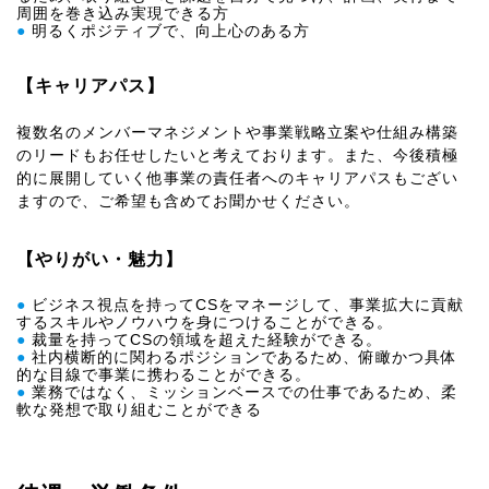
周囲を巻き込み実現できる方
●
明るくポジティブで、向上心のある方
【キャリアパス】
複数名のメンバーマネジメントや事業戦略立案や仕組み構築
のリードもお任せしたいと考えております。また、今後積極
的に展開していく他事業の責任者へのキャリアパスもござい
ますので、ご希望も含めてお聞かせください。
【やりがい・魅力】
●
ビジネス視点を持ってCSをマネージして、事業拡大に貢献
するスキルやノウハウを身につけることができる。
●
裁量を持ってCSの領域を超えた経験ができる。
●
社内横断的に関わるポジションであるため、俯瞰かつ具体
的な目線で事業に携わることができる。
●
業務ではなく、ミッションベースでの仕事であるため、柔
軟な発想で取り組むことができる