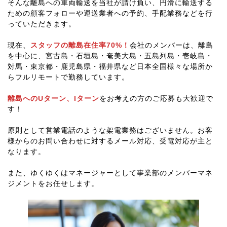
そんな離島への車両輸送を当社が請け負い、円滑に輸送する
ための顧客フォローや運送業者への予約、手配業務などを行
っていただきます。
現在、
スタッフの離島在住率70%！
会社のメンバーは、離島
を中心に、宮古島・石垣島・奄美大島・五島列島・壱岐島・
対馬・東京都・鹿児島県・福井県など日本全国様々な場所か
らフルリモートで勤務しています。
離島へのUターン、Iターン
をお考えの方のご応募も大歓迎で
す！
原則として営業電話のような架電業務はございません。お客
様からのお問い合わせに対するメール対応、受電対応が主と
なります。
また、ゆくゆくはマネージャーとして事業部のメンバーマネ
ジメントをお任せします。