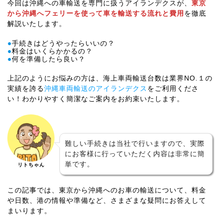
今回は沖縄への車輸送を専門に扱うアイランデクスが、
東京
から沖縄へフェリーを使って車を輸送する流れと費用
を徹底
解説
いたします。
●
手続きはどうやったらいいの？
●
料金はいくらかかるの？
●
何を準備したら良い？
上記のようにお悩みの方は、海上車両輸送台数は業界NO.１の
実績を誇る
沖縄車両輸送のアイランデクス
をご利用くださ
い！わかりやすく簡潔なご案内をお約束いたします。
難しい手続きは当社で行いますので、実際
にお客様に行っていただく内容は非常に簡
単です。
リトちゃん
この記事では、東京から沖縄へのお車の輸送について、料金
や日数、港の情報や準備など、さまざまな疑問にお答えして
まいります。