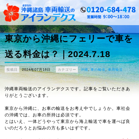
東京から沖縄にフェリーで車を
送る料金は？｜2024.7.18
投稿日
2024年07月18日
カテゴリー
沖縄
,
車の輸送
,
車両輸送
沖縄車両輸送のアイランデクスです。記事をご覧いただきあ
りがとうございます。
東京から沖縄に、お車の輸送をお考え中でしょうか。車社会
の沖縄では、お車の所持は必須です。
とはいえ、一体どうやって東京から海上輸送で車を運べば良
いのだろうとお悩みの方も多いはずです。