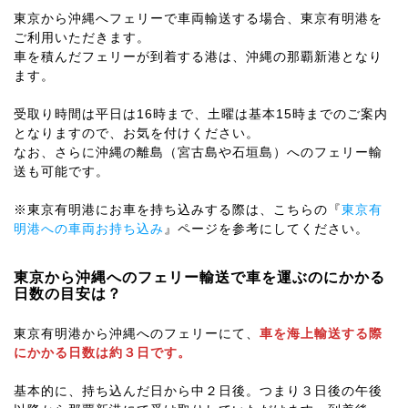
東京から沖縄へフェリーで車両輸送する場合、
東京有明港
を
ご利用いただきます。
車を積んだフェリーが到着する港は、沖縄の那覇新港となり
ます。
受取り時間は平日は16時まで、土曜は基本15時まで
のご案内
となりますので、お気を付けください。
なお、さらに沖縄の離島（宮古島や石垣島）へのフェリー輸
送も可能です。
※東京有明港にお車を持ち込みする際は、こちらの『
東京有
明港への車両お持ち込み
』ページを参考にしてください。
東京から沖縄へのフェリー輸送で車を運ぶのにかかる
日数の目安は？
東京有明港から沖縄へのフェリーにて、
車を海上輸送する際
にかかる日数は約３日
です。
基本的に、持ち込んだ日から中２日後。つまり３日後の午後