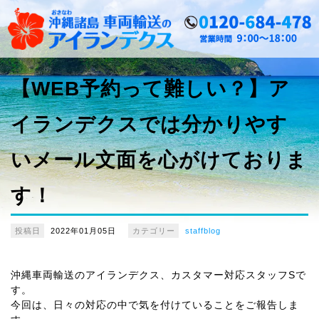
【WEB予約って難しい？】ア
イランデクスでは分かりやす
いメール文面を心がけておりま
す！
投稿日
2022年01月05日
カテゴリー
staffblog
沖縄車両輸送のアイランデクス、カスタマー対応スタッフS
で
す。
今回は、日々の対応の中で気を付けていることをご報告しま