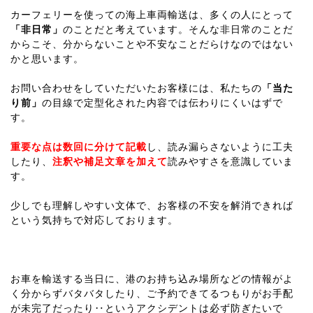
カーフェリーを使っての海上車両輸送は、多くの人にとって
「非日常」
のことだと考えています。そんな非日常のことだ
からこそ、分からないことや不安なことだらけなのではない
かと思います。
お問い合わせをしていただいたお客様には、私たちの
「当た
り前」
の目線で定型化された内容では伝わりにくいはずで
す。
重要な点は数回に分けて記載
し、読み漏らさないように工夫
したり、
注釈や補足文章を加えて
読みやすさを意識していま
す。
少しでも理解しやすい文体で、お客様の不安を解消できれば
という気持ちで対応しております。
お車を輸送する当日に、港のお持ち込み場所などの情報がよ
く分からずバタバタしたり、ご予約できてるつもりがお手配
が未完了だったり‥というアクシデントは必ず防ぎたいで