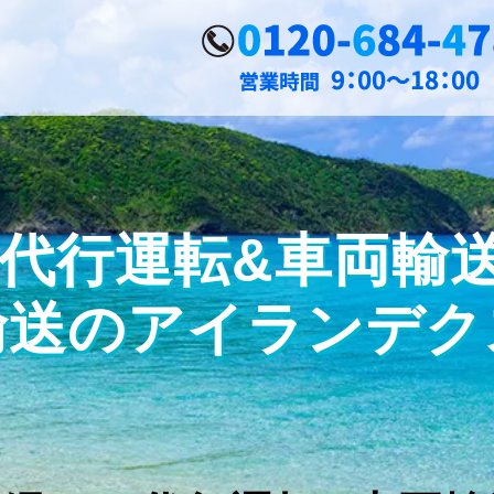
代行運転&車両輸送の
輸送のアイランデク