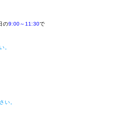
日の
9:00～11:30
で
い。
さい。