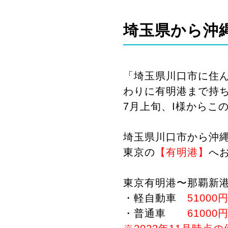
埼玉県から沖
「埼玉県川口市に住
わりに有明港まで持
7月上旬、I様からこ
埼玉県川口市から沖
東京の
【有明港】
へ
東京有明港〜那覇新
・軽自動車
5100
・普通車
6100