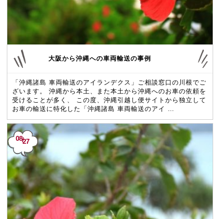
大阪から沖縄への車両輸送の事例
「沖縄諸島 車両輸送のアイランデクス」ご相談窓口の川根でご
ざいます。 沖縄から本土、また本土から沖縄へのお車の依頼を
受けることが多く、 この度、沖縄引越し便サイトから独立して
お車の輸送に特化した「沖縄諸島 車両輸送のアイ …
08
/
27